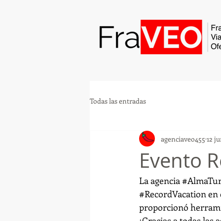
Todas las entradas
agenciaveo455
12 j
Evento R
La agencia 
#AlmaTuri
#RecordVacation
 en
proporcionó herramie
¡Gracias a todas las 