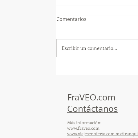
Comentarios
Escribir un comentario...
¡Arte, Vino y las Mejores
Playas de Florida!
FraVEO.com
Contáctanos
Más información:
www.fraveo.com
www.viajesenoferta.com.mx/franqui