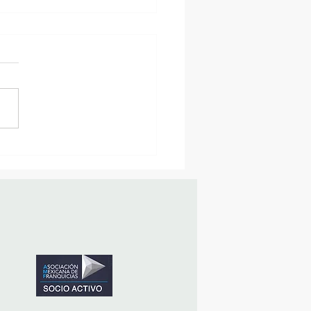
sencia Destacada en la
vana Turística de
ulco!