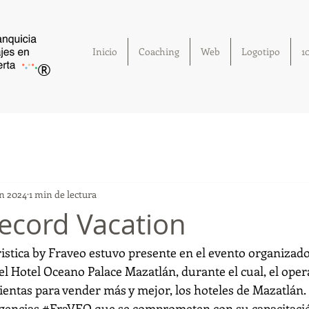
Inicio
Coaching
Web
Logotipo
1
®
un 2024
1 min de lectura
ecord Vacation
stica
 by Fraveo estuvo presente en el evento organizado
 el Hotel Oceano Palace Mazatlán, durante el cual, el oper
ntas para vender más y mejor, los hoteles de Mazatlán.
agencias 
#FraVEO
 que se comprometen con su capacitació