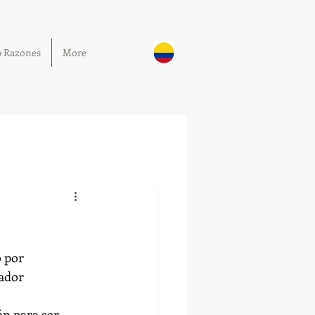
0 Razones
More
 por 
ador 
n para ser 