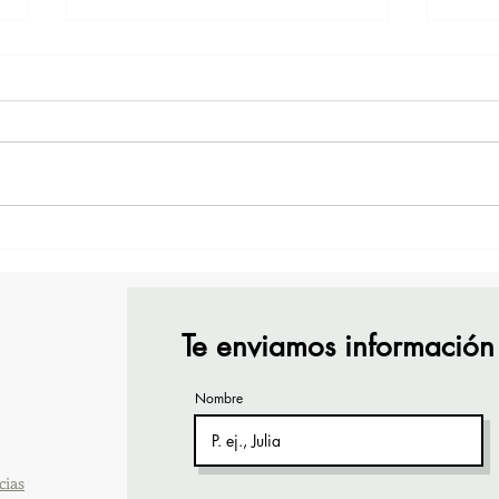
¡Acapulco y Guerrero se
¡Pre
Visten de Fiesta!
Cara
Acap
Te enviamos información
Nombre
cias