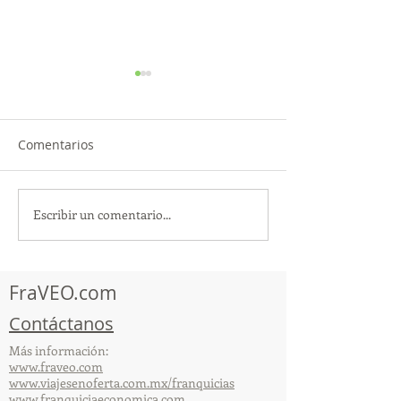
Comentarios
Escribir un comentario...
TourTravelynByFraveo
ViveMásViajan
participó en la
participó en la
capacitación vía Zoom
organizada por 
FraVEO.com
Contáctanos
Más información:
www.fraveo.com
www.viajesenoferta.com.mx/franquicias
www.franquiciaeconomica.com