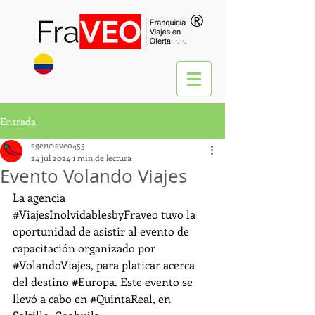
®
Entrada
agenciaveo455
24 jul 2024
1 min de lectura
Evento Volando Viajes
La agencia 
#ViajesInolvidablesbyFraveo
 tuvo la 
oportunidad de asistir al evento de 
capacitación organizado por 
#VolandoViajes
, para platicar acerca 
del destino 
#Europa
. Este evento se 
llevó a cabo en 
#QuintaReal
, en 