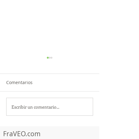
Comentarios
Escribir un comentario...
TourTravelynByFraveo
ViveMásViajan
participó en la
participó en la
capacitación vía Zoom
organizada por 
FraVEO.com