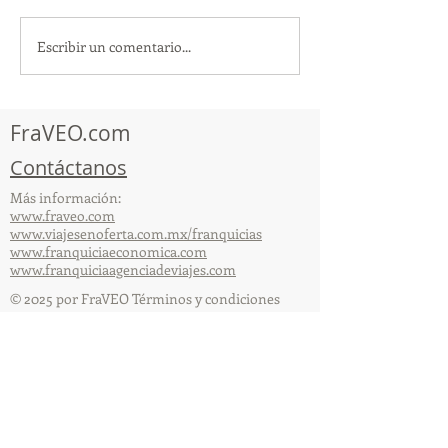
Escribir un comentario...
¡Acapulco y Guerrero se
¡Presencia Des
Visten de Fiesta!
la Caravana Turí
Acapulco!
FraVEO.com
Contáctanos
Más información:
www.fraveo.com
www.viajesenoferta.com.mx/franquicias
www.franquiciaeconomica.com
www.franquiciaagenciadeviajes.com
© 2025 por FraVEO Términos y condiciones