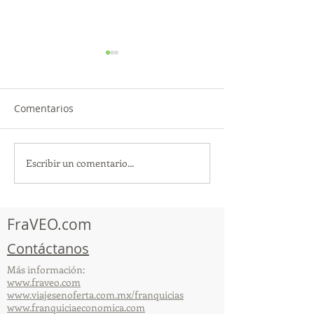
Comentarios
Escribir un comentario...
TourTravelynByFraveo
ViveMásViajan
participó en la
participó en la
capacitación vía Zoom
organizada por 
FraVEO.com
Contáctanos
Más información:
www.fraveo.com
www.viajesenoferta.com.mx/franquicias
www.franquiciaeconomica.com