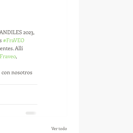
MANDILES 2023, 
s 
#FraVEO
ntes. Allí 
Fraveo
, 
e con nosotros 
Ver todo