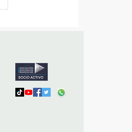
sencia Destacada en la
vana Turística de
ulco!