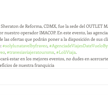
el Sheraton de Reforma, CDMX, fue la sede del OUTLET 
r nuestro operador IMACOP. En este evento, las agencia
 las ofertas que podrán poner a la disposición de sus clie
: 
#solylunatavelbyfraveo
, 
#AgenciadeViajesDateVueloBy
veo
, 
#travesiaviajeratoursmx
, 
#LoliViaja
. 
cará estar en los mejores eventos, no dudes en acercart
eficios de nuestra franquicia