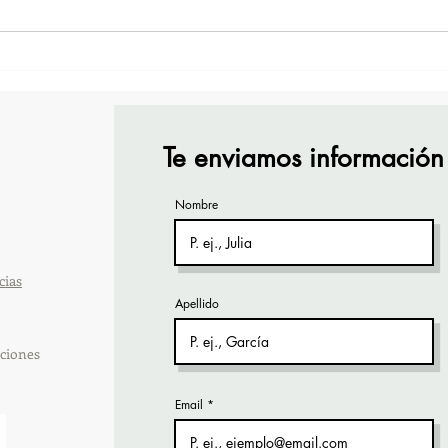
¡Acapulco y Guerrero se
¡Pre
Visten de Fiesta!
Cara
Acap
Te enviamos información
Nombre
cias
Apellido
ciones
Email