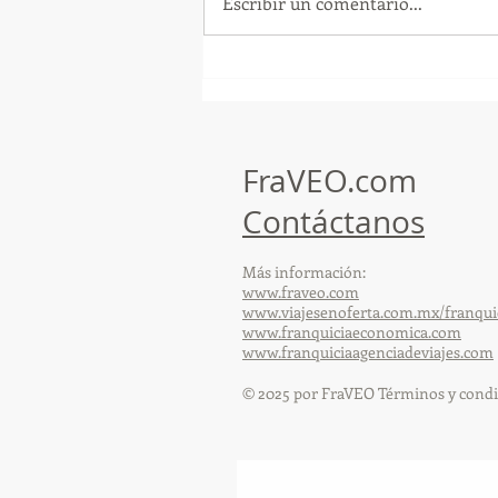
Escribir un comentario...
¡Arte, Vino y las Mejores
Playas de Florida!
FraVEO.com
Contáctanos
Más información:
www.fraveo.com
www.viajesenoferta.com.mx/franqui
www.franquiciaeconomica.com
www.franquiciaagenciadeviajes.com
© 2025 por FraVEO Términos y condi