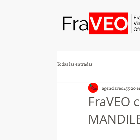
Todas las entradas
agenciaveo455
20 e
FraVEO c
MANDILE