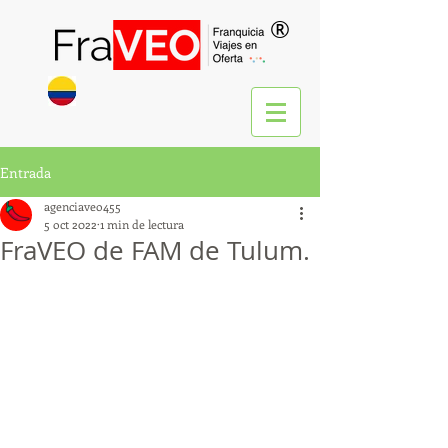
®
Entrada
agenciaveo455
5 oct 2022
1 min de lectura
FraVEO de FAM de Tulum.