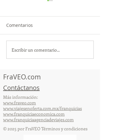
Comentarios
Escribir un comentario...
¡Acapulco y Guerrero se
¡Presencia Des
Visten de Fiesta!
la Caravana Turí
Acapulco!
FraVEO.com
Contáctanos
Más información:
www.fraveo.com
www.viajesenoferta.com.mx/franquicias
www.franquiciaeconomica.com
www.franquiciaagenciadeviajes.com
© 2025 por FraVEO Términos y condiciones