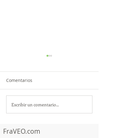
Comentarios
Escribir un comentario...
¡Acapulco y Guerrero se
¡Presencia Des
Visten de Fiesta!
la Caravana Turí
Acapulco!
FraVEO.com