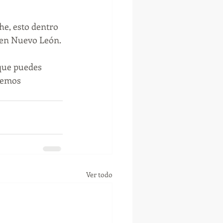
e, esto dentro 
e en Nuevo León.
 que puedes 
remos 
Ver todo