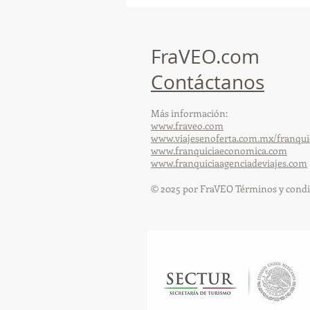
participó en un desayuno
de capacitación realizado en
el Hotel Casa Mayor
FraVEO.com
Contáctanos
Más información:
www.fraveo.com
www.viajesenoferta.com.mx/franqui
www.franquiciaeconomica.com
www.franquiciaagenciadeviajes.com
© 2025 por FraVEO Términos y condi