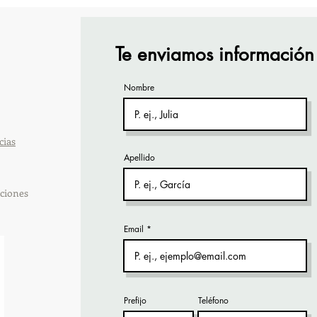
participó en la capacitación
part
vía Zoom
orga
Te enviamos información
Nombre
cias
Apellido
ciones
Email
Prefijo
Teléfono