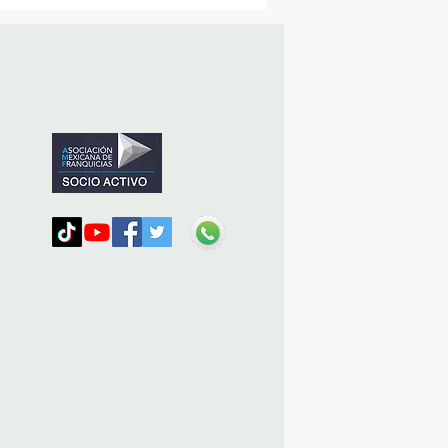
icipó en la caravana
nizada por Nefertari