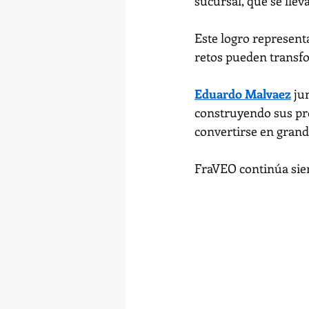
sucursal, que se llev
Este logro representa
retos pueden transf
Eduardo Malvaez
 ju
construyendo sus pr
convertirse en gran
FraVEO continúa sien