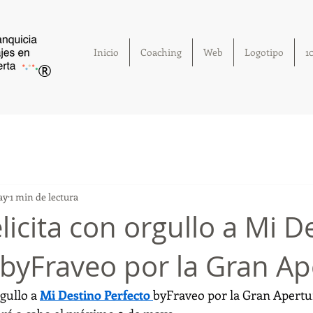
Inicio
Coaching
Web
Logotipo
1
®
ay
1 min de lectura
licita con orgullo a Mi D
 byFraveo por la Gran Ap
rgullo a 
Mi Destino Perfecto 
byFraveo por la Gran Apertu