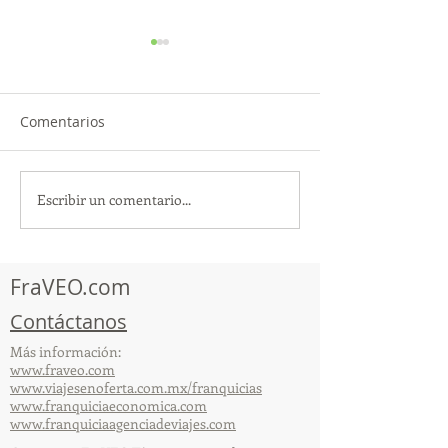
Comentarios
Escribir un comentario...
TourTravelynByFraveo
ViveMásViajan
participó en la
participó en la
capacitación vía Zoom
organizada por 
FraVEO.com
Contáctanos
Más información:
www.fraveo.com
www.viajesenoferta.com.mx/franquicias
www.franquiciaeconomica.com
www.franquiciaagenciadeviajes.com