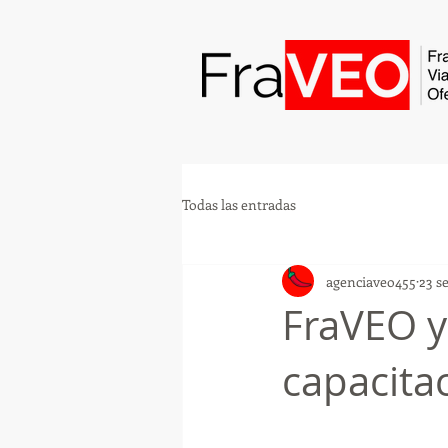
Todas las entradas
agenciaveo455
23 s
FraVEO y
capacita