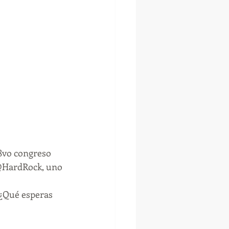
18vo congreso 
 @HardRock, uno 
 ¿Qué esperas 