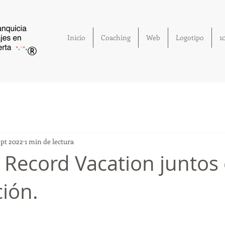
Inicio
Coaching
Web
Logotipo
1
®
ept 2022
1 min de lectura
 Record Vacation juntos
ción.