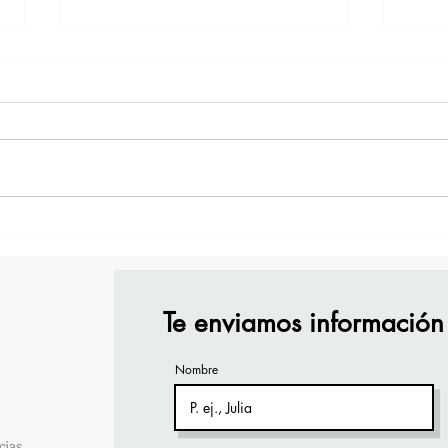
TourTravelynByFraveo
Vive
participó en la capacitación
part
vía Zoom
orga
Te enviamos información
Nombre
cias