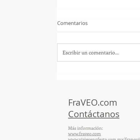
Comentarios
Escribir un comentario...
GoMapTravelByFraveo
participó en un desayuno
de capacitación realizado en
el Hotel Casa Mayor
FraVEO.com
Contáctanos
Más información:
www.fraveo.com
www.viajesenoferta.com.mx/franqui