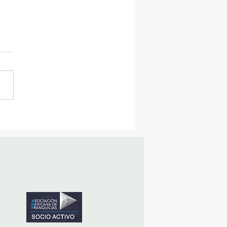
MásViajandoByFraveo
icipó en la caravana
nizada por Nefertari