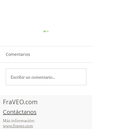
Comentarios
Escribir un comentario...
¡Acapulco y Guerrero se
¡Presencia Des
Visten de Fiesta!
la Caravana Turí
Acapulco!
FraVEO.com
Contáctanos
Más información:
www.fraveo.com