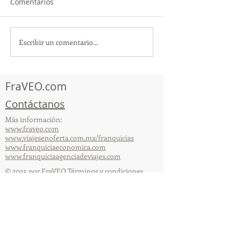
Comentarios
Escribir un comentario...
TourTravelynByFraveo
ViveMásViajan
participó en la
participó en la
capacitación vía Zoom
organizada por 
FraVEO.com
Contáctanos
Más información:
www.fraveo.com
www.viajesenoferta.com.mx/franquicias
www.franquiciaeconomica.com
www.franquiciaagenciadeviajes.com
© 2025 por FraVEO Términos y condiciones