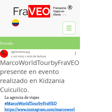
®
Entrada
agenciaveo455
2 oct 2025
1 min de lectura
MarcoWorldTourbyFraVEO
presente en evento
realizado en Kidzania
Cuicuilco.
La agencia de viajes 
#MarcoWorldTourbyFraVEO
https://www.instagram.com/marcoworl