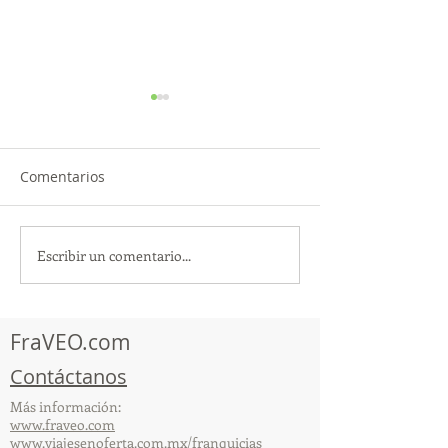
Comentarios
Escribir un comentario...
TourTravelynByFraveo
ViveMásViajan
participó en la
participó en la
capacitación vía Zoom
organizada por 
FraVEO.com
Contáctanos
Más información:
www.fraveo.com
www.viajesenoferta.com.mx/franquicias