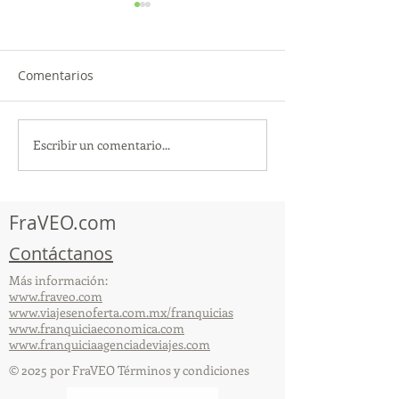
Comentarios
Escribir un comentario...
TourTravelynByFraveo
ViveMásViajan
participó en la
participó en la
capacitación vía Zoom
organizada por 
FraVEO.com
Contáctanos
Más información:
www.fraveo.com
www.viajesenoferta.com.mx/franquicias
www.franquiciaeconomica.com
www.franquiciaagenciadeviajes.com
© 2025 por FraVEO Términos y condiciones