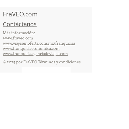
capacitación vía Zoom
organizada por 
FraVEO.com
Contáctanos
Más información:
www.fraveo.com
www.viajesenoferta.com.mx/franquicias
www.franquiciaeconomica.com
www.franquiciaagenciadeviajes.com
© 2025 por FraVEO Términos y condiciones
Te enviamos información
Nombre