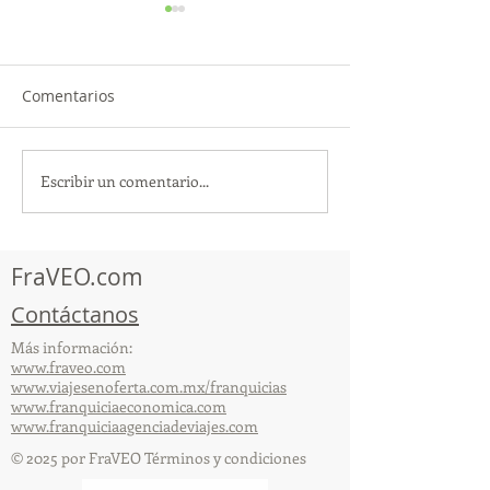
Comentarios
Escribir un comentario...
¡Acapulco y Guerrero se
¡Presencia Des
Visten de Fiesta!
la Caravana Turí
Acapulco!
FraVEO.com
Contáctanos
Más información:
www.fraveo.com
www.viajesenoferta.com.mx/franquicias
www.franquiciaeconomica.com
www.franquiciaagenciadeviajes.com
© 2025 por FraVEO Términos y condiciones