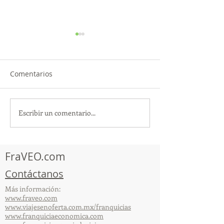
Comentarios
Escribir un comentario...
TourTravelynByFraveo
ViveMásViajan
participó en la
participó en la
capacitación vía Zoom
organizada por 
FraVEO.com
Contáctanos
Más información:
www.fraveo.com
www.viajesenoferta.com.mx/franquicias
www.franquiciaeconomica.com