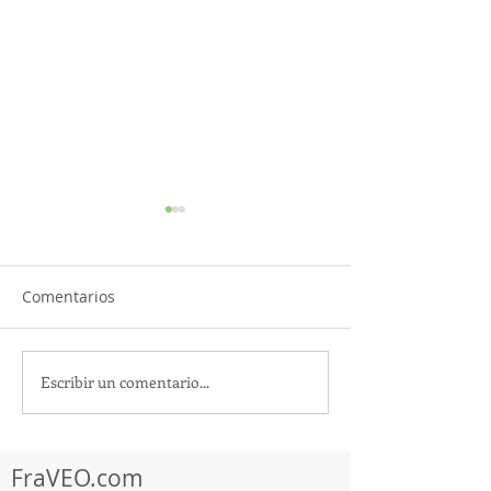
Comentarios
Escribir un comentario...
TourTravelynByFraveo
ViveMásViajan
participó en la
participó en la
capacitación vía Zoom
organizada por 
FraVEO.com