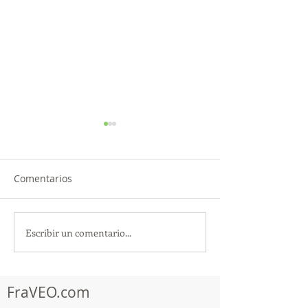
Comentarios
Escribir un comentario...
TourTravelynByFraveo
ViveMásViajan
participó en la
participó en la
capacitación vía Zoom
organizada por 
FraVEO.com