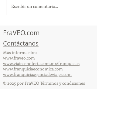
Escribir un comentario...
TourTravelynByFraveo
ViveMásViajan
participó en la
participó en la
capacitación vía Zoom
organizada por 
FraVEO.com
Contáctanos
Más información:
www.fraveo.com
www.viajesenoferta.com.mx/franquicias
www.franquiciaeconomica.com
www.franquiciaagenciadeviajes.com
© 2025 por FraVEO Términos y condiciones
Te enviamos información