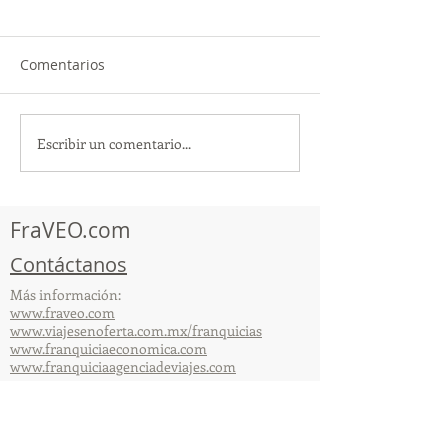
Comentarios
Escribir un comentario...
TourTravelynByFraveo
ViveMásViajan
participó en la
participó en la
capacitación vía Zoom
organizada por 
FraVEO.com
Contáctanos
Más información:
www.fraveo.com
www.viajesenoferta.com.mx/franquicias
www.franquiciaeconomica.com
www.franquiciaagenciadeviajes.com
© 2025 por FraVEO Términos y condiciones