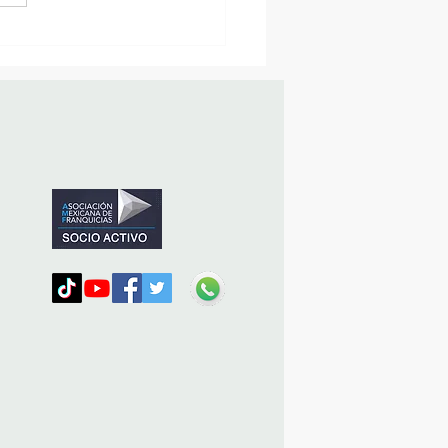
sencia Destacada en la
vana Turística de
ulco!