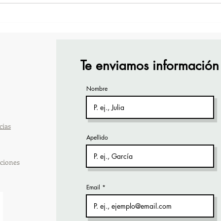
¡Acapulco y Guerrero se
¡Pre
Visten de Fiesta!
Cara
Acap
Te enviamos información
Nombre
cias
Apellido
ciones
Email