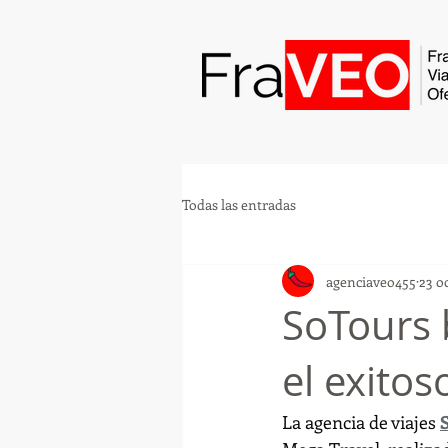
Todas las entradas
agenciaveo455
23 o
SoTours 
el exito
La agencia de viajes 