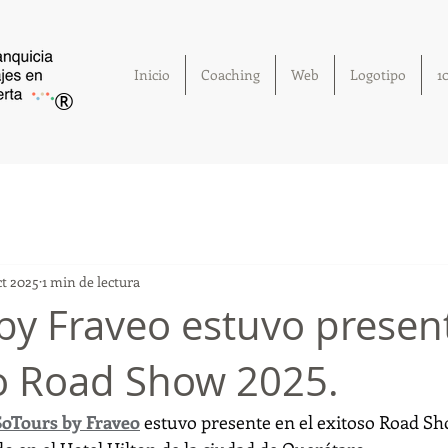
Inicio
Coaching
Web
Logotipo
1
®
ct 2025
1 min de lectura
by Fraveo estuvo presen
so Road Show 2025.
SoTours by Fraveo
 estuvo presente en el exitoso Road Sh