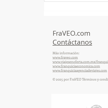
¡Arte, Vino y las Mejores
Playas de Florida!
FraVEO.com
Contáctanos
Más información:
www.fraveo.com
www.viajesenoferta.com.mx/franqui
www.franquiciaeconomica.com
www.franquiciaagenciadeviajes.com
© 2025 por FraVEO Términos y condi