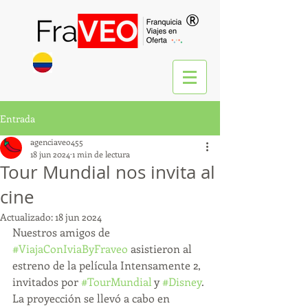
®
Entrada
agenciaveo455
18 jun 2024
1 min de lectura
Tour Mundial nos invita al
cine
Actualizado:
18 jun 2024
Nuestros amigos de 
#ViajaConIviaByFraveo
 asistieron al 
estreno de la película Intensamente 2, 
invitados por 
#TourMundial
 y 
#Disney
. 
La proyección se llevó a cabo en 