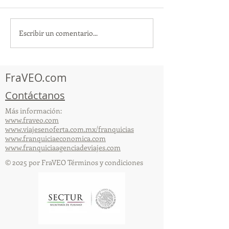
Escribir un comentario...
TourTravelynByFraveo
ViveMásViajan
participó en la
participó en la
capacitación vía Zoom
organizada por 
FraVEO.com
Contáctanos
Más información:
www.fraveo.com
www.viajesenoferta.com.mx/franquicias
www.franquiciaeconomica.com
www.franquiciaagenciadeviajes.com
© 2025 por FraVEO Términos y condiciones