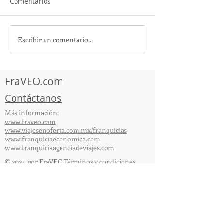
Comentarios
Escribir un comentario...
TourTravelynByFraveo
ViveMásViajan
participó en la
participó en la
capacitación vía Zoom
organizada por 
FraVEO.com
Contáctanos
Más información:
www.fraveo.com
www.viajesenoferta.com.mx/franquicias
www.franquiciaeconomica.com
www.franquiciaagenciadeviajes.com
© 2025 por FraVEO Términos y condiciones