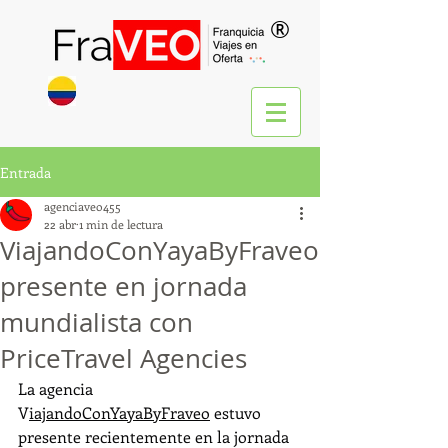
®
Entrada
agenciaveo455
22 abr
1 min de lectura
ViajandoConYayaByFraveo
presente en jornada
mundialista con
PriceTravel Agencies
La agencia 
V
iajandoConYayaByFraveo
 estuvo 
presente recientemente en la jornada 