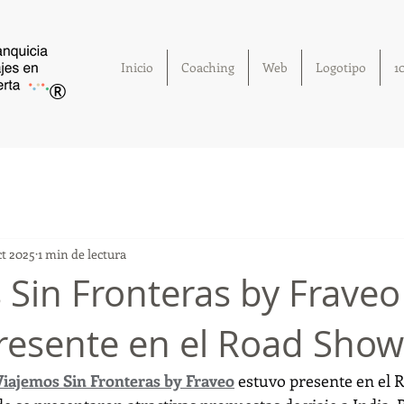
Inicio
Coaching
Web
Logotipo
1
®
ct 2025
1 min de lectura
 Sin Fronteras by Fraveo
resente en el Road Show
Viajemos Sin Fronteras by Fraveo
 estuvo presente en el 