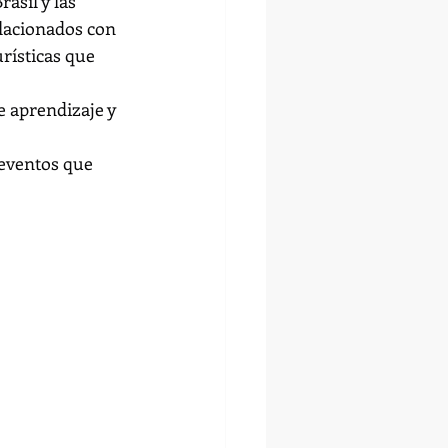
asil y las 
lacionados con 
rísticas que 
e aprendizaje y 
 eventos que 