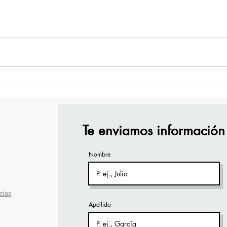
¡Acapulco y Guerrero se
¡Pre
Visten de Fiesta!
Cara
Acap
Te enviamos información
Nombre
cias
Apellido