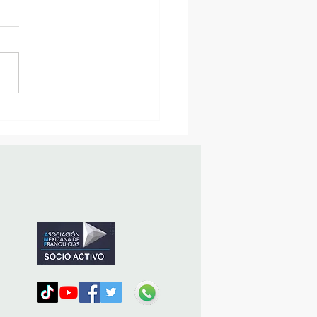
sencia Destacada en la
vana Turística de
ulco!