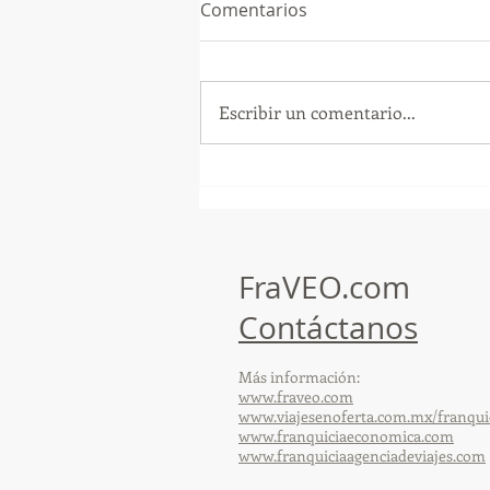
Comentarios
Escribir un comentario...
¡Arte, Vino y las Mejores
Playas de Florida!
FraVEO.com
Contáctanos
Más información:
www.fraveo.com
www.viajesenoferta.com.mx/franqui
www.franquiciaeconomica.com
www.franquiciaagenciadeviajes.com