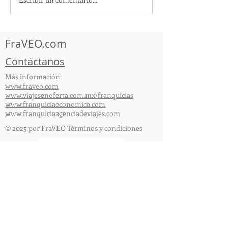
TourTravelynByFraveo
ViveMásViajan
participó en la
participó en la
capacitación vía Zoom
organizada por 
FraVEO.com
Contáctanos
Más información:
www.fraveo.com
www.viajesenoferta.com.mx/franquicias
www.franquiciaeconomica.com
www.franquiciaagenciadeviajes.com
© 2025 por FraVEO Términos y condiciones
Te enviamos información