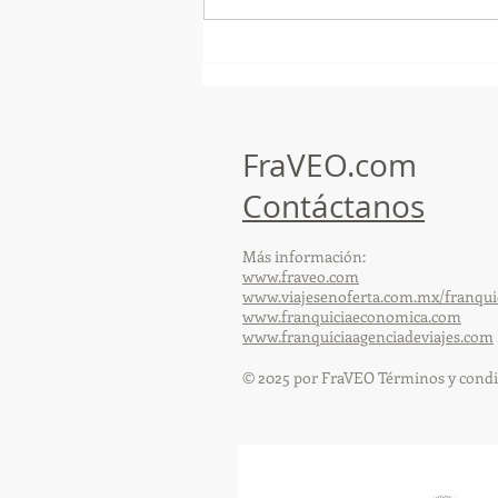
¡Arte, Vino y las Mejores
Playas de Florida!
FraVEO.com
Contáctanos
Más información:
www.fraveo.com
www.viajesenoferta.com.mx/franqui
www.franquiciaeconomica.com
www.franquiciaagenciadeviajes.com
© 2025 por FraVEO Términos y condi