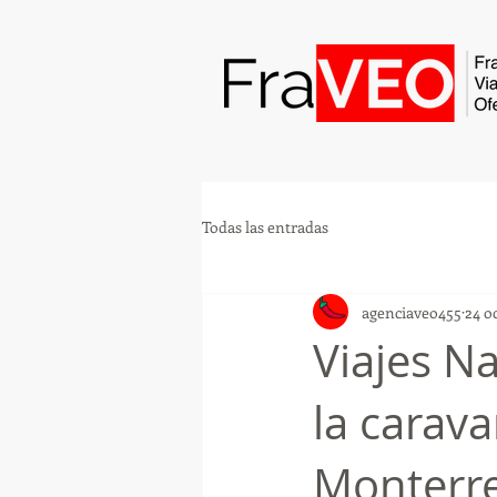
Todas las entradas
agenciaveo455
24 o
Viajes N
la carav
Monterrey