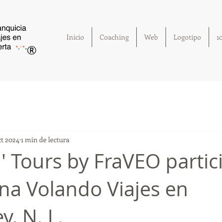
Inicio
Coaching
Web
Logotipo
1
®
ct 2024
1 min de lectura
a' Tours by FraVEO partic
ana Volando Viajes en
, N. L.