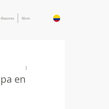
0 Razones
More
ipa en