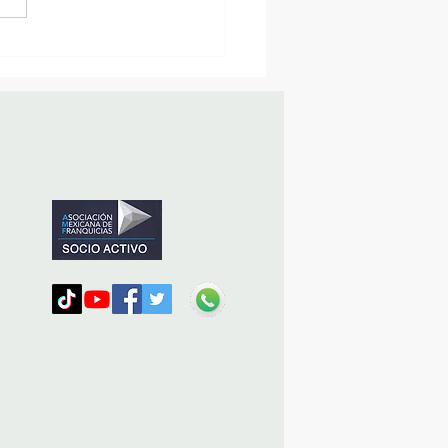
sencia Destacada en la
vana Turística de
ulco!