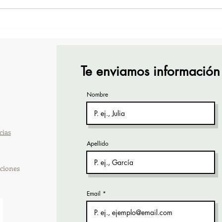
¡Acapulco y Guerrero se
¡Pre
Visten de Fiesta!
Cara
Acap
Te enviamos información
Nombre
cias
Apellido
ciones
Email