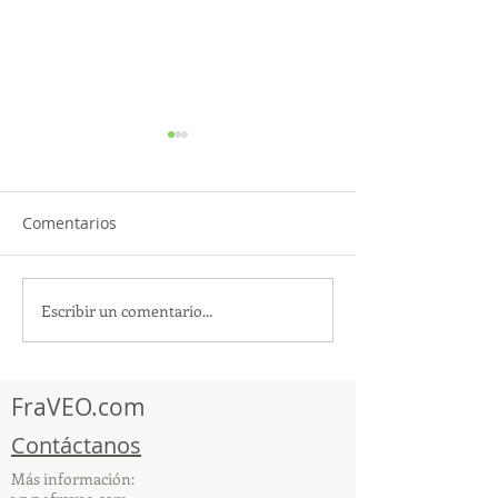
Comentarios
Escribir un comentario...
¡Acapulco y Guerrero se
¡Presencia Des
Visten de Fiesta!
la Caravana Turí
Acapulco!
FraVEO.com
Contáctanos
Más información: