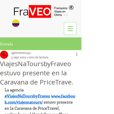
®
Entrada
agenciaveo455
3 sept 2025
1 min de lectura
ViajesNaToursbyFraveo
estuvo presente en la
Caravana de PriceTrave.
La agencia 
#ViajesNaToursbyFraveo
www.faceboo
k.com/viajesnatours/
 estuvo presente 
en la Caravana de PriceTravel, 