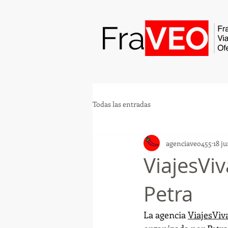
Todas las entradas
agenciaveo455
18 j
ViajesVi
Petra
La agencia 
ViajesViv