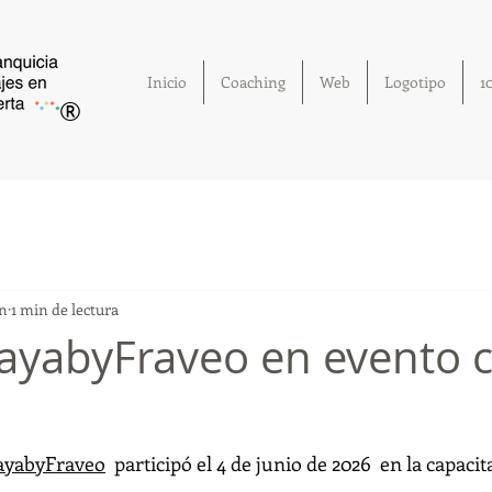
Inicio
Coaching
Web
Logotipo
1
®
un
1 min de lectura
vayabyFraveo en evento 
ayabyFraveo
  participó el 4 de junio de 2026  en la capacit