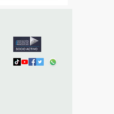
vana Turística de
ulco!