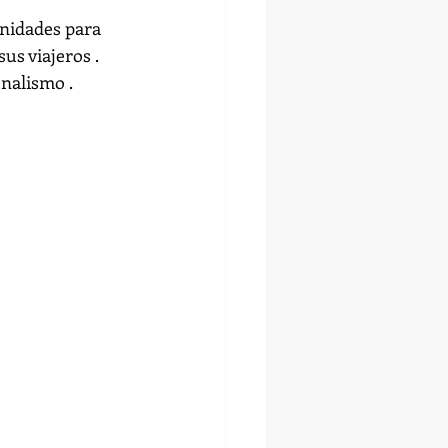
nidades para 
us viajeros .
onalismo .