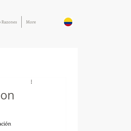
0 Razones
More
con
ación 