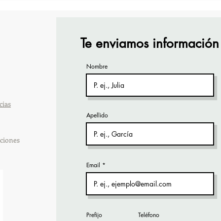
Visten de Fiesta!
Cara
Acap
Te enviamos información
Nombre
cias
Apellido
ciones
Email
Prefijo
Teléfono