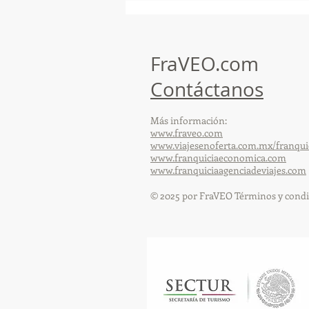
Playas de Florida!
FraVEO.com
Contáctanos
Más información:
www.fraveo.com
www.viajesenoferta.com.mx/franqui
www.franquiciaeconomica.com
www.franquiciaagenciadeviajes.com
© 2025 por FraVEO Términos y condi