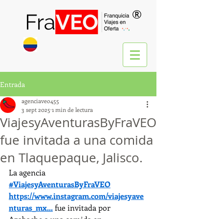
®
Entrada
agenciaveo455
3 sept 2025
1 min de lectura
ViajesyAventurasByFraVEO
fue invitada a una comida
en Tlaquepaque, Jalisco.
La agencia 
#ViajesyAventurasByFraVEO
https://www.instagram.com/viajesyave
nturas_mx
...
 fue invitada por 