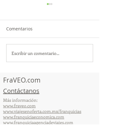
Comentarios
Escribir un comentario...
TourTravelynByFraveo
ViveMásViajan
participó en la
participó en la
capacitación vía Zoom
organizada por 
FraVEO.com
Contáctanos
Más información:
www.fraveo.com
www.viajesenoferta.com.mx/franquicias
www.franquiciaeconomica.com
www.franquiciaagenciadeviajes.com
© 2025 por FraVEO Términos y condiciones