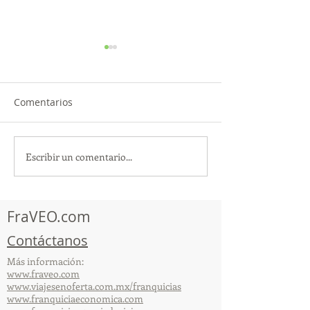
Comentarios
Escribir un comentario...
TourTravelynByFraveo
ViveMásViajan
participó en la
participó en la
capacitación vía Zoom
organizada por 
FraVEO.com
Contáctanos
Más información:
www.fraveo.com
www.viajesenoferta.com.mx/franquicias
www.franquiciaeconomica.com