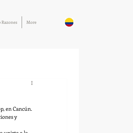
0 Razones
More
op
, en Cancún. 
iones y 
 unirte a la 