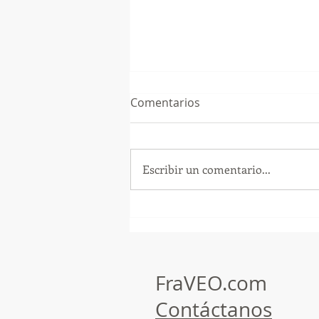
Comentarios
Escribir un comentario...
GoMapTravelByFraveo
participó en un desayuno
de capacitación realizado en
el Hotel Casa Mayor
FraVEO.com
Contáctanos