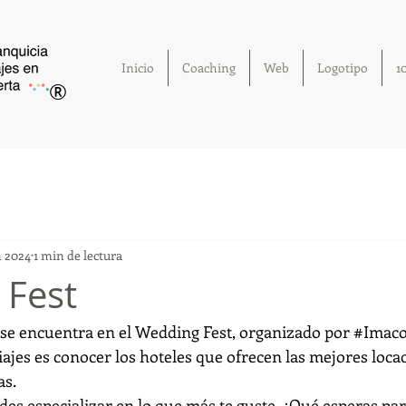
Inicio
Coaching
Web
Logotipo
1
®
n 2024
1 min de lectura
 Fest
 se encuentra en el Wedding Fest, organizado por 
#Imac
viajes es conocer los hoteles que ofrecen las mejores locac
s. 
edes especializar en lo que más te guste. ¿Qué esperas para