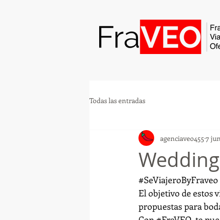
Todas las entradas
agenciaveo455
7 ju
Wedding
#SeViajeroByFraveo
El objetivo de estos 
propuestas para boda
Con 
#FraVEO
, te pu