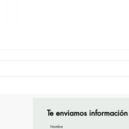
TourTravelynByFraveo
Vive
participó en la capacitación
part
vía Zoom
orga
Te enviamos información
Nombre